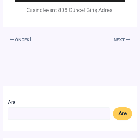
Casinolevant 808 Güncel Giriş Adresi
ÖNCEKI
NEXT
Ara
Ara