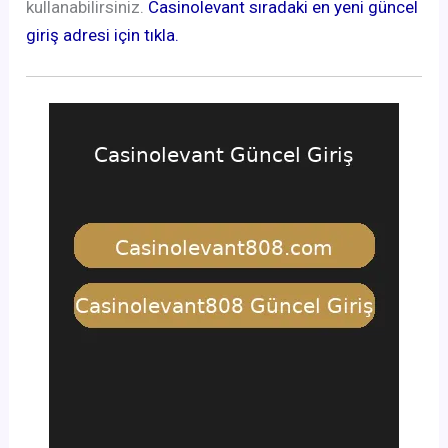
kullanabilirsiniz.
Casinolevant sıradaki en yeni güncel
giriş adresi için tıkla.