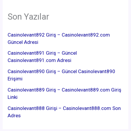
Son Yazılar
Casinolevant892 Giriş – Casinolevant892.com
Güncel Adresi
Casinolevant891 Giriş – Güncel
Casinolevant891.com Adresi
Casinolevant890 Giriş – Güncel Casinolevant890
Erişimi
Casinolevant889 Giriş – Casinolevant889.com Giriş
Linki
Casinolevant888 Girişi – Casinolevant888.com Son
Adres