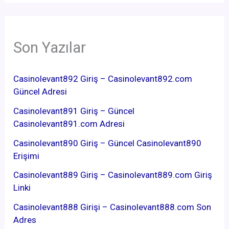
Son Yazılar
Casinolevant892 Giriş – Casinolevant892.com
Güncel Adresi
Casinolevant891 Giriş – Güncel
Casinolevant891.com Adresi
Casinolevant890 Giriş – Güncel Casinolevant890
Erişimi
Casinolevant889 Giriş – Casinolevant889.com Giriş
Linki
Casinolevant888 Girişi – Casinolevant888.com Son
Adres