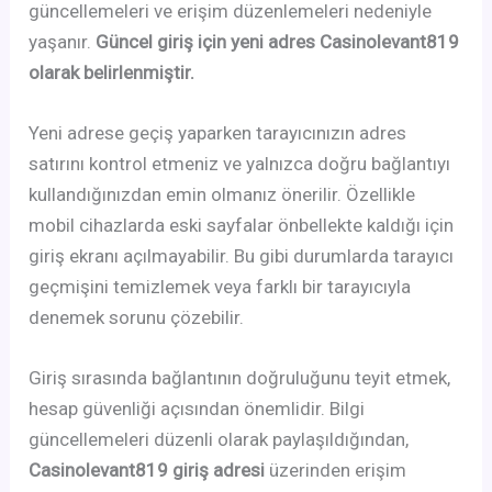
güncellemeleri ve erişim düzenlemeleri nedeniyle
yaşanır.
Güncel giriş için yeni adres Casinolevant819
olarak belirlenmiştir.
Yeni adrese geçiş yaparken tarayıcınızın adres
satırını kontrol etmeniz ve yalnızca doğru bağlantıyı
kullandığınızdan emin olmanız önerilir. Özellikle
mobil cihazlarda eski sayfalar önbellekte kaldığı için
giriş ekranı açılmayabilir. Bu gibi durumlarda tarayıcı
geçmişini temizlemek veya farklı bir tarayıcıyla
denemek sorunu çözebilir.
Giriş sırasında bağlantının doğruluğunu teyit etmek,
hesap güvenliği açısından önemlidir. Bilgi
güncellemeleri düzenli olarak paylaşıldığından,
Casinolevant819 giriş adresi
üzerinden erişim