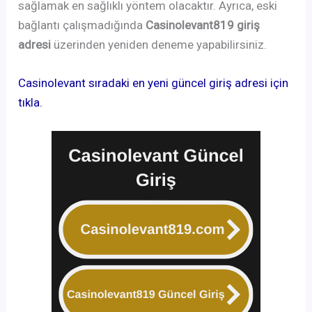
sağlamak en sağlıklı yöntem olacaktır. Ayrıca, eski
bağlantı çalışmadığında
Casinolevant819 giriş
adresi
üzerinden yeniden deneme yapabilirsiniz.
Casinolevant sıradaki en yeni güncel giriş adresi için
tıkla.