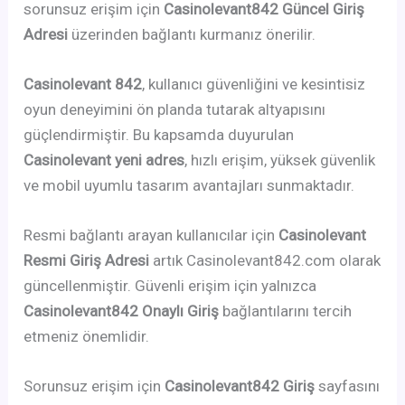
sorunsuz erişim için
Casinolevant842 Güncel Giriş
Adresi
üzerinden bağlantı kurmanız önerilir.
Casinolevant 842
, kullanıcı güvenliğini ve kesintisiz
oyun deneyimini ön planda tutarak altyapısını
güçlendirmiştir. Bu kapsamda duyurulan
Casinolevant yeni adres
, hızlı erişim, yüksek güvenlik
ve mobil uyumlu tasarım avantajları sunmaktadır.
Resmi bağlantı arayan kullanıcılar için
Casinolevant
Resmi Giriş Adresi
artık Casinolevant842.com olarak
güncellenmiştir. Güvenli erişim için yalnızca
Casinolevant842 Onaylı Giriş
bağlantılarını tercih
etmeniz önemlidir.
Sorunsuz erişim için
Casinolevant842 Giriş
sayfasını