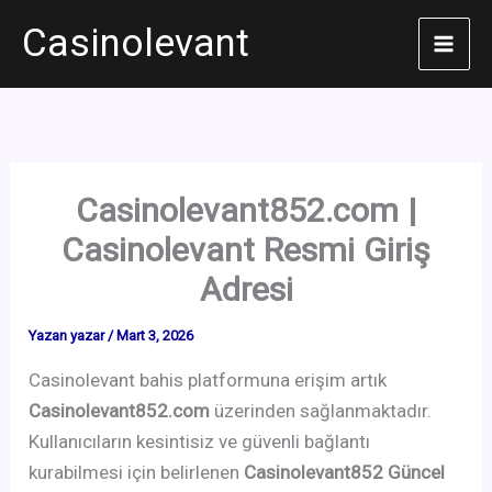
İçeriğe
Casinolevant
atla
Casinolevant852.com |
Casinolevant Resmi Giriş
Adresi
Yazan
yazar
/
Mart 3, 2026
Casinolevant bahis platformuna erişim artık
Casinolevant852.com
üzerinden sağlanmaktadır.
Kullanıcıların kesintisiz ve güvenli bağlantı
kurabilmesi için belirlenen
Casinolevant852 Güncel