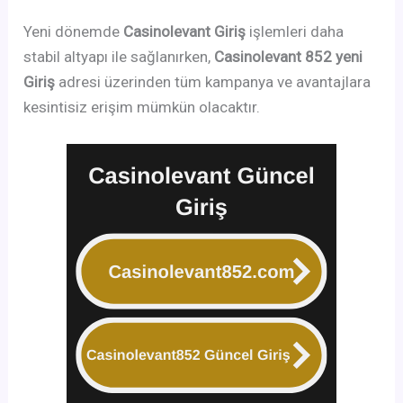
Yeni dönemde
Casinolevant Giriş
işlemleri daha
stabil altyapı ile sağlanırken,
Casinolevant 852 yeni
Giriş
adresi üzerinden tüm kampanya ve avantajlara
kesintisiz erişim mümkün olacaktır.