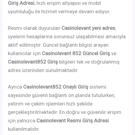
Giriş Adresi
, hızlı erişim altyapısı ve mobil
uyumluluğu ile hizmet vermeye devam ediyor.
Resmi olarak duyurulan
Casinolevant yeni adres
,
üyelerin hesaplarına sorunsuz ulaşabilmesi amacıyla
aktif edilmiştir. Güncel bağlantı bilgisi arayan
kullanıcılar için
Casinolevant 852 Güncel Giriş
ve
Casinolevant852 Giriş
bilgileri tek ve doğrulanmış
adres üzerinden sunulmaktadır.
Ayrıca
Casinolevant852 Onaylı Giriş
sistemi
sayesinde güvenli bağlantı ön planda tutulurken,
yatırım ve çekim işlemleri hızlı şekilde
gerçekleştirilmektedir. En doğru ve güvenilir erişim
için yalnızca
Casinolevant Resmi Giriş Adresi
kullanılmalıdır.