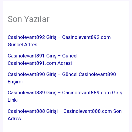
Son Yazılar
Casinolevant892 Giriş – Casinolevant892.com
Güncel Adresi
Casinolevant891 Giriş – Güncel
Casinolevant891.com Adresi
Casinolevant890 Giriş – Güncel Casinolevant890
Erişimi
Casinolevant889 Giriş – Casinolevant889.com Giriş
Linki
Casinolevant888 Girişi – Casinolevant888.com Son
Adres