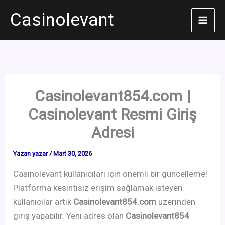
İçeriğe
Casinolevant
atla
Casinolevant854.com |
Casinolevant Resmi Giriş
Adresi
Yazan
yazar
/
Mart 30, 2026
Casinolevant kullanıcıları için önemli bir güncelleme!
Platforma kesintisiz erişim sağlamak isteyen
kullanıcılar artık
Casinolevant854.com
üzerinden
giriş yapabilir. Yeni adres olan
Casinolevant854