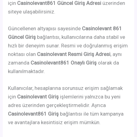
için
Casinolevant861 Güncel Giriş Adresi
üzerinden
siteye ulaşabilirsiniz.
Güncellenen altyapısı sayesinde
Casinolevant 861
Güncel Giriş
bağlantısı, kullanıcılarına daha stabil ve
hızlı bir deneyim sunar. Resmi ve doğrulanmış erişim
noktası olan
Casinolevant Resmi Giriş Adresi
, aynı
zamanda
Casinolevant861 Onaylı Giriş
olarak da
kullanılmaktadır.
Kullanıcılar, hesaplarına sorunsuz erişim sağlamak
için
Casinolevant Giriş
işlemlerini yalnızca bu yeni
adres üzerinden gerçekleştirmelidir. Ayrıca
Casinolevant861 Giriş
bağlantısı ile tüm kampanya
ve avantajlara kesintisiz erişim mümkün.