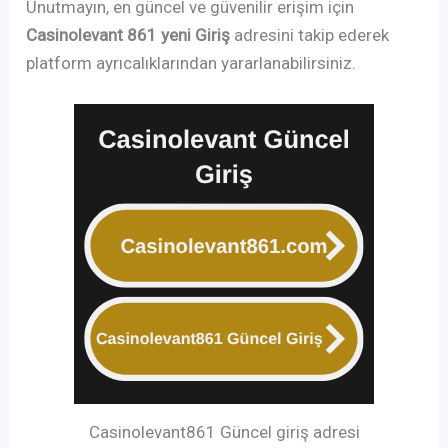
Unutmayın, en güncel ve güvenilir erişim için
Casinolevant 861 yeni Giriş
adresini takip ederek
platform ayrıcalıklarından yararlanabilirsiniz.
Casinolevant861 Güncel giriş adresi