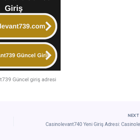
t739 Güncel giriş adresi
NEX