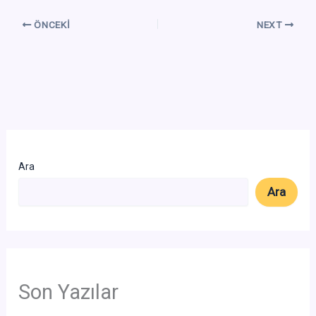
ÖNCEKI
NEXT
Ara
Ara
Son Yazılar