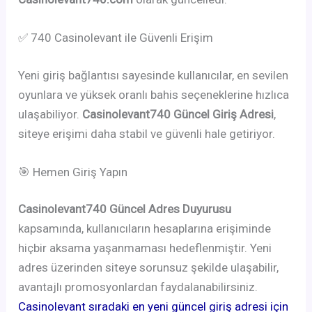
✅ 740 Casinolevant ile Güvenli Erişim
Yeni giriş bağlantısı sayesinde kullanıcılar, en sevilen
oyunlara ve yüksek oranlı bahis seçeneklerine hızlıca
ulaşabiliyor.
Casinolevant740 Güncel Giriş Adresi
,
siteye erişimi daha stabil ve güvenli hale getiriyor.
🎯 Hemen Giriş Yapın
Casinolevant740 Güncel Adres Duyurusu
kapsamında, kullanıcıların hesaplarına erişiminde
hiçbir aksama yaşanmaması hedeflenmiştir. Yeni
adres üzerinden siteye sorunsuz şekilde ulaşabilir,
avantajlı promosyonlardan faydalanabilirsiniz.
Casinolevant sıradaki en yeni güncel giriş adresi için