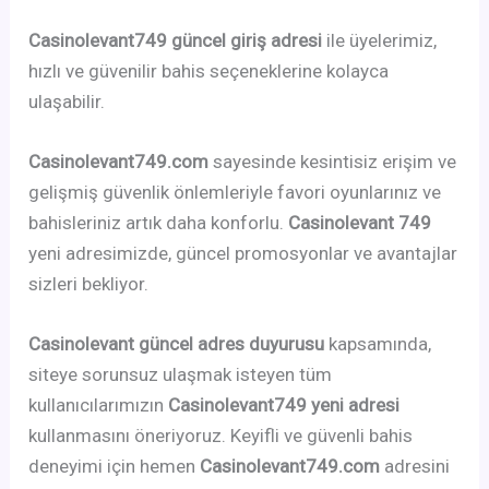
Casinolevant749 güncel giriş adresi
ile üyelerimiz,
hızlı ve güvenilir bahis seçeneklerine kolayca
ulaşabilir.
Casinolevant749.com
sayesinde kesintisiz erişim ve
gelişmiş güvenlik önlemleriyle favori oyunlarınız ve
bahisleriniz artık daha konforlu.
Casinolevant 749
yeni adresimizde, güncel promosyonlar ve avantajlar
sizleri bekliyor.
Casinolevant güncel adres duyurusu
kapsamında,
siteye sorunsuz ulaşmak isteyen tüm
kullanıcılarımızın
Casinolevant749 yeni adresi
kullanmasını öneriyoruz. Keyifli ve güvenli bahis
deneyimi için hemen
Casinolevant749.com
adresini