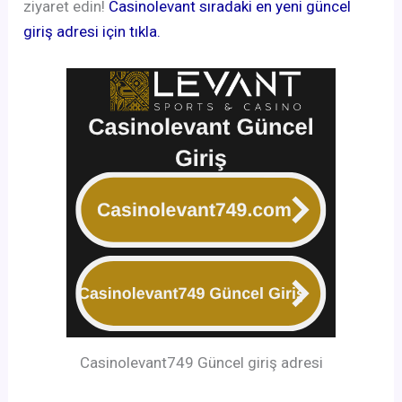
ziyaret edin!
Casinolevant sıradaki en yeni güncel
giriş adresi için tıkla.
Casinolevant749 Güncel giriş adresi