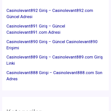
Casinolevant892 Giriş – Casinolevant892.com
Güncel Adresi
Casinolevant891 Giriş – Güncel
Casinolevant891.com Adresi
Casinolevant890 Giriş – Güncel Casinolevant890
Erişimi
Casinolevant889 Giriş – Casinolevant889.com Giriş
Linki
Casinolevant888 Girişi – Casinolevant888.com Son
Adres