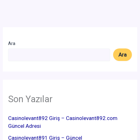
Ara
Ara
Son Yazılar
Casinolevant892 Giriş – Casinolevant892.com
Güncel Adresi
Casinolevant891 Giriş – Güncel