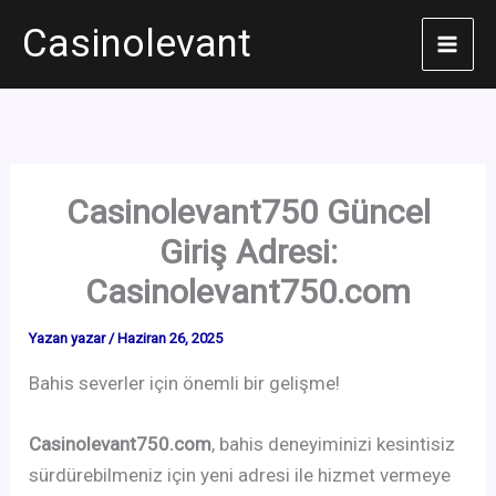
İçeriğe
Casinolevant
atla
Casinolevant750 Güncel
Giriş Adresi:
Casinolevant750.com
Yazan
yazar
/
Haziran 26, 2025
Bahis severler için önemli bir gelişme!
Casinolevant750.com
, bahis deneyiminizi kesintisiz
sürdürebilmeniz için yeni adresi ile hizmet vermeye