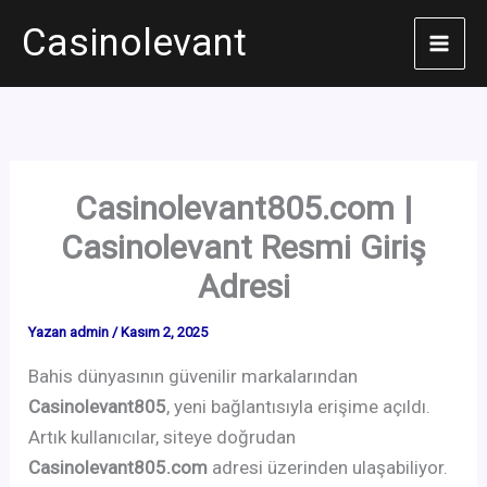
İçeriğe
Casinolevant
atla
Casinolevant805.com |
Casinolevant Resmi Giriş
Adresi
Yazan
admin
/
Kasım 2, 2025
Bahis dünyasının güvenilir markalarından
Casinolevant805
, yeni bağlantısıyla erişime açıldı.
Artık kullanıcılar, siteye doğrudan
Casinolevant805.com
adresi üzerinden ulaşabiliyor.