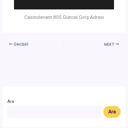
Casinolevant 805 Güncel Giriş Adresi
ÖNCEKI
NEXT
Ara
Ara