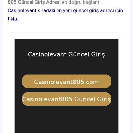
805 Güncel Giriş Adresi
en doğru bağlantı.
Casinolevant sıradaki en yeni güncel giriş adresi için
tıkla.