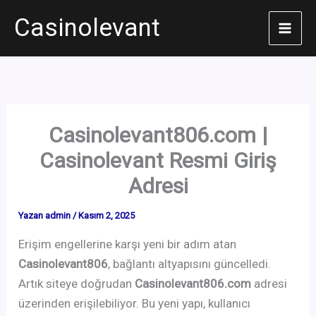
İçeriğe
Casinolevant
atla
Casinolevant806.com |
Casinolevant Resmi Giriş
Adresi
Yazan
admin
/
Kasım 2, 2025
Erişim engellerine karşı yeni bir adım atan
Casinolevant806
, bağlantı altyapısını güncelledi.
Artık siteye doğrudan
Casinolevant806.com
adresi
üzerinden erişilebiliyor. Bu yeni yapı, kullanıcı