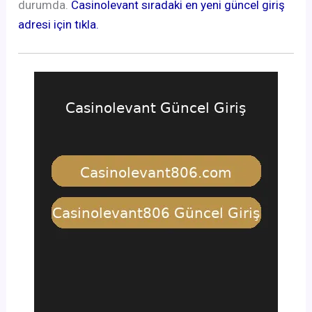
durumda.
Casinolevant sıradaki en yeni güncel giriş
adresi için tıkla.