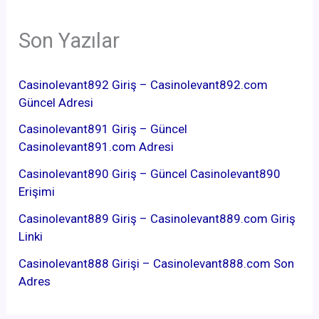
Son Yazılar
Casinolevant892 Giriş – Casinolevant892.com
Güncel Adresi
Casinolevant891 Giriş – Güncel
Casinolevant891.com Adresi
Casinolevant890 Giriş – Güncel Casinolevant890
Erişimi
Casinolevant889 Giriş – Casinolevant889.com Giriş
Linki
Casinolevant888 Girişi – Casinolevant888.com Son
Adres