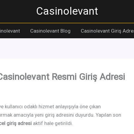
Casinolevant
inolevant
Casinolevant Blog
Casinolevant Giriş Adre
asinolevant Resmi Giriş Adresi
e kullanıcı odaklı hizmet anlayışıyla öne çıkan
ırmak amacıyla yeni giriş adresini duyurdu. Yapılan son
l giriş adresi
aktif hale getirildi.