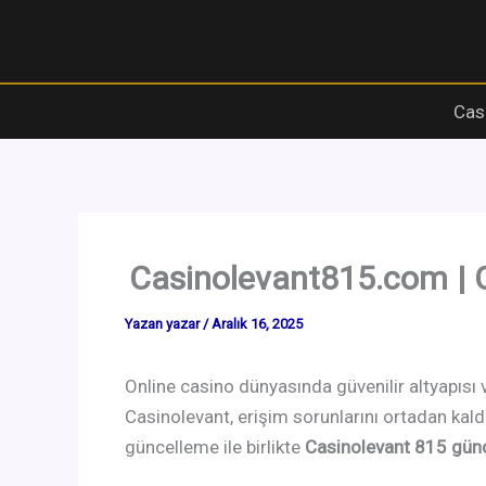
İçeriğe
atla
Cas
Casinolevant815.com | C
Yazan
yazar
/
Aralık 16, 2025
Online casino dünyasında güvenilir altyapısı v
Casinolevant, erişim sorunlarını ortadan kald
güncelleme ile birlikte
Casinolevant 815 günce