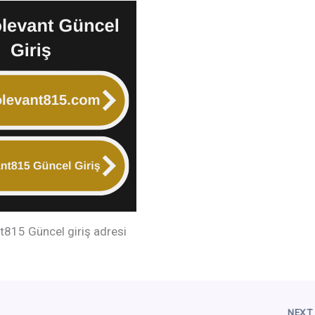
t815 Güncel giriş adresi
NEX