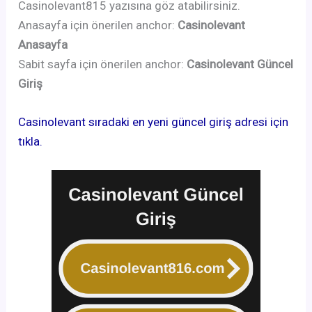
Casinolevant815 yazısına göz atabilirsiniz.
Anasayfa için önerilen anchor:
Casinolevant
Anasayfa
Sabit sayfa için önerilen anchor:
Casinolevant Güncel
Giriş
Casinolevant sıradaki en yeni güncel giriş adresi için
tıkla.