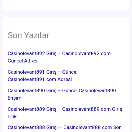
Son Yazılar
Casinolevant892 Giriş – Casinolevant892.com
Güncel Adresi
Casinolevant891 Giriş – Güncel
Casinolevant891.com Adresi
Casinolevant890 Giriş – Güncel Casinolevant890
Erişimi
Casinolevant889 Giriş – Casinolevant889.com Giriş
Linki
Casinolevant888 Girişi – Casinolevant888.com Son