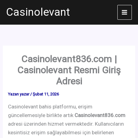
İçeriğe
Casinolevant
atla
Casinolevant836.com |
Casinolevant Resmi Giriş
Adresi
Yazan
yazar
/
Şubat 11, 2026
Casinolevant bahis platformu, erişim
güncellemesiyle birlikte artık
Casinolevant836.com
adresi üzerinden hizmet vermektedir. Kullanıcıların
kesintisiz erişim sağlayabilmesi için belirlenen