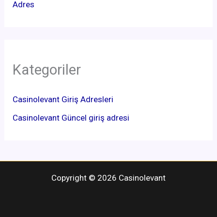
Adres
Kategoriler
Casinolevant Giriş Adresleri
Casinolevant Güncel giriş adresi
Copyright © 2026 Casinolevant