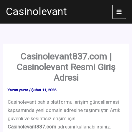
İçeriğe
Casinolevant
atla
Casinolevant837.com |
Casinolevant Resmi Giriş
Adresi
Yazan
yazar
/
Şubat 11, 2026
Casinolevant bahis platformu, erişim güncellemesi
kapsamında yeni domain adresine taşınmıştır. Artık
güvenli ve kesintisiz erişim için
Casinolevant837.com
adresini kullanabilirsiniz.