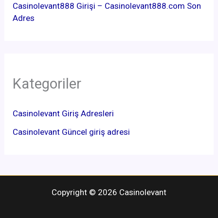
Casinolevant888 Girişi – Casinolevant888.com Son
Adres
Kategoriler
Casinolevant Giriş Adresleri
Casinolevant Güncel giriş adresi
Copyright © 2026 Casinolevant